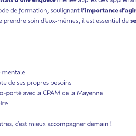
ultats d’une enquête
menée auprès des apprenant
iode de formation, soulignant
l’importance d’agi
e prendre soin d’eux‑mêmes, il est essentiel de
se
é mentale
ute de ses propres besoins
co-porté avec la CPAM de la Mayenne
ire.
autres, c’est mieux accompagner demain !