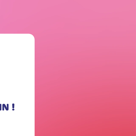
MAYAGE
N !