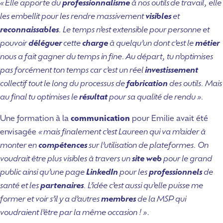
« Elle apporte du
professionnalisme
à nos outils de travail, elle
les embellit pour les rendre massivement
visibles
et
reconnaissables
. Le temps n’est extensible pour personne et
pouvoir
déléguer
cette
charge
à quelqu’un dont c’est le
métier
nous a fait gagner du temps in fine. Au départ, tu n’optimises
pas forcément ton temps car c’est un réel
investissement
collectif tout le long du processus de
fabrication
des outils. Mais
au final tu optimises le
résultat
pour sa qualité de rendu ».
Une formation à la
communication
pour Emilie avait été
envisagée
« mais finalement c’est Laureen qui va m’aider à
monter en
compétences
sur l’utilisation de plateformes. On
voudrait être plus visibles à travers un
site web
pour le grand
public ainsi qu’une page
LinkedIn
pour les
professionnels
de
santé et les
partenaires
. L’idée c’est aussi qu’elle puisse me
former et voir s’il y a d’autres
membres
de la MSP qui
voudraient l’être par la même occasion ! »
.