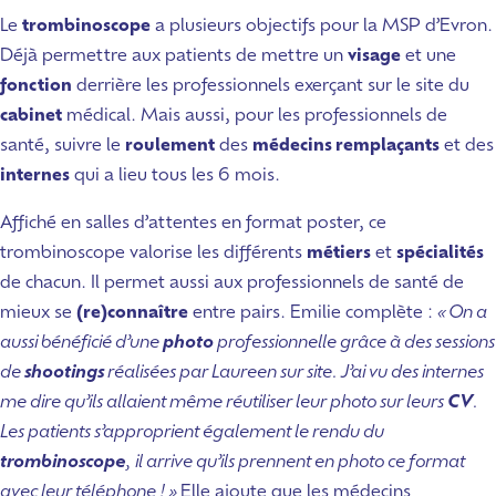
Le
trombinoscope
a plusieurs objectifs pour la MSP d’Evron.
Déjà permettre aux patients de mettre un
visage
et une
fonction
derrière les professionnels exerçant sur le site du
cabinet
médical. Mais aussi, pour les professionnels de
santé, suivre le
roulement
des
médecins remplaçants
et des
internes
qui a lieu tous les 6 mois.
Affiché en salles d’attentes en format poster, ce
trombinoscope valorise les différents
métiers
et
spécialités
de chacun. Il permet aussi aux professionnels de santé de
mieux se
(re)connaître
entre pairs. Emilie complète :
« On a
aussi bénéficié d’une
photo
professionnelle grâce à des sessions
de
shootings
réalisées par Laureen sur site. J’ai vu des internes
me dire qu’ils allaient même réutiliser leur photo sur leurs
CV
.
Les patients s’approprient également le rendu du
trombinoscope
, il arrive qu’ils prennent en photo ce format
avec leur téléphone ! »
Elle ajoute que les médecins