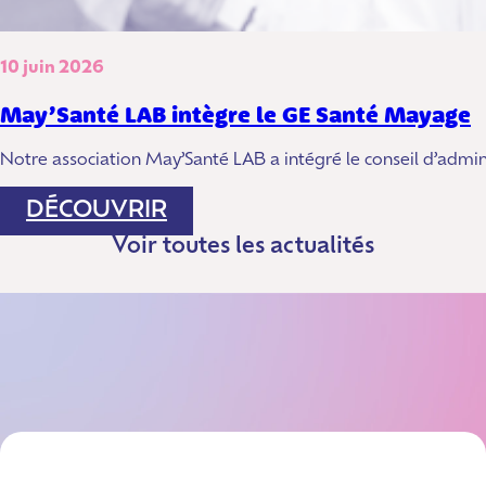
10 juin 2026
May’Santé LAB intègre le GE Santé Mayage
Notre association May’Santé LAB a intégré le conseil d’adm
:
DÉCOUVRIR
MAY’SANTÉ
Voir toutes les actualités
LAB
INTÈGRE
LE
GE
SANTÉ
MAYAGE