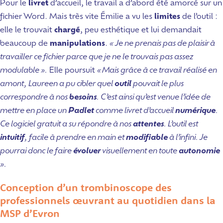
Pour le
livret
d’accueil, le travail a d’abord été amorcé sur un
fichier Word. Mais très vite Émilie a vu les
limites
de l’outil :
elle le trouvait
chargé
, peu esthétique et lui demandait
beaucoup de
manipulations
.
« Je ne prenais pas de plaisir à
travailler ce fichier parce que je ne le trouvais pas assez
modulable ».
Elle poursuit
« Mais grâce à ce travail réalisé en
amont, Laureen a pu cibler quel
outil
pouvait le plus
correspondre à nos
besoins
. C’est ainsi qu’est venue l’idée de
mettre en place un
Padlet
comme livret d’accueil
numérique
.
Ce logiciel gratuit a su répondre à nos
attentes
. L’outil est
intuitif
, facile à prendre en main et
modifiable
à l’infini. Je
pourrai donc le faire
évoluer
visuellement en toute
autonomie
».
Conception d’un trombinoscope des
professionnels œuvrant au quotidien dans la
MSP d’Evron