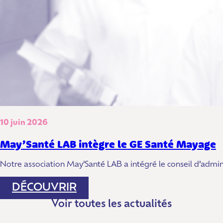
10 juin 2026
May’Santé LAB intègre le GE Santé Mayage
Notre association May’Santé LAB a intégré le conseil d’adm
:
DÉCOUVRIR
MAY’SANTÉ
Voir toutes les actualités
LAB
INTÈGRE